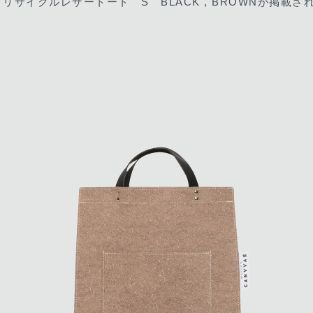
17 リサイクルレザートート S BLACK , BROWNが掲載さ