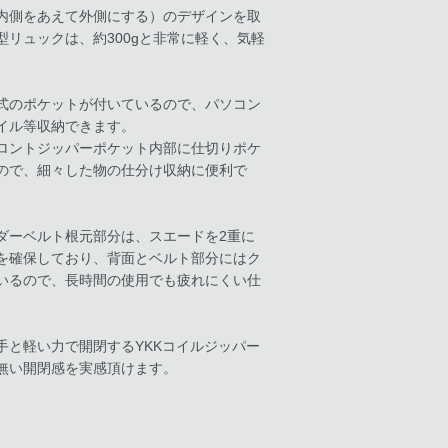
内側をあえて外側にする）のデザインを取
型リュックは、約300gと非常に軽く、気軽
。
式のポケットが付いているので、パソコン
イル等収納できます。
ロントジッパーポケット内部に仕切りポケ
ので、細々した物の仕分け収納に便利で
ダーベルト根元部分は、スエードを2重に
を確保しており、背面とベルト部分にはク
いるので、長時間の使用でも疲れにくい仕
手と軽い力で開閉するYKKコイルジッパー
無い開閉感を実感頂けます。