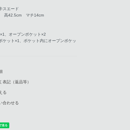
牛スエード
m 高42.5cm マチ14cm
×1、オープンポケット×2
ポケット×1、ポケット内にオープンポケッ
細
く表記（返品等）
える
い合わせる