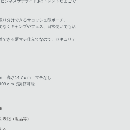
ドビジネスサテライト｣のトレンドたまごで
振り分けできるサコッシュ型ポーチ。
でなくキャンプやフェス、日常使いでも活
着できる薄マチ仕立てなので、セキュリテ
ｍ 高さ14.7ｃｍ マチなし
109ｃｍで調節可能
細
く表記（返品等）
える